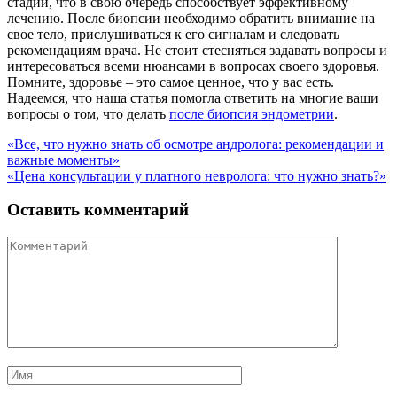
стадии, что в свою очередь способствует эффективному
лечению. После биопсии необходимо обратить внимание на
свое тело, прислушиваться к его сигналам и следовать
рекомендациям врача. Не стоит стесняться задавать вопросы и
интересоваться всеми нюансами в вопросах своего здоровья.
Помните, здоровье – это самое ценное, что у вас есть.
Надеемся, что наша статья помогла ответить на многие ваши
вопросы о том, что делать
после биопсия эндометрии
.
Навигация
«Все, что нужно знать об осмотре андролога: рекомендации и
важные моменты»
по
«Цена консультации у платного невролога: что нужно знать?»
записям
Оставить комментарий