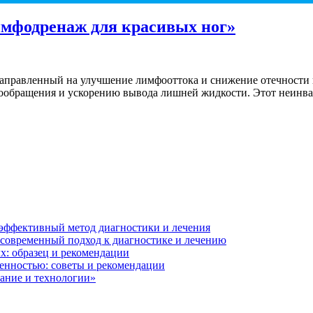
мфодренаж для красивых ног»
направленный на улучшение лимфооттока и снижение отечности 
ообращения и ускорению вывода лишней жидкости. Этот неинваз
 эффективный метод диагностики и лечения
 современный подход к диагностике и лечению
х: образец и рекомендации
менностью: советы и рекомендации
вание и технологии»