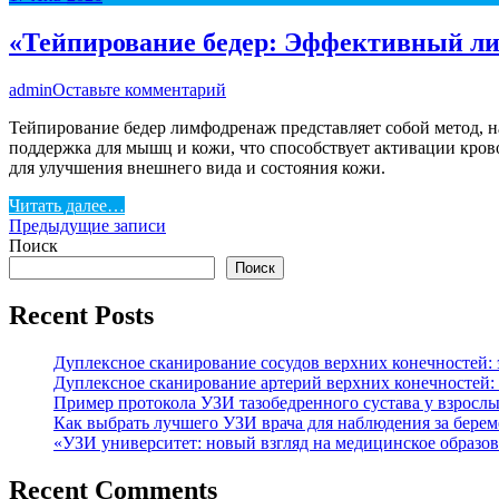
«Тейпирование бедер: Эффективный ли
admin
Оставьте комментарий
Тейпирование бедер лимфодренаж представляет собой метод, 
поддержка для мышц и кожи, что способствует активации кров
для улучшения внешнего вида и состояния кожи.
Читать далее…
Навигация
Предыдущие записи
Поиск
по
Поиск
записям
Recent Posts
Дуплексное сканирование сосудов верхних конечностей:
Дуплексное сканирование артерий верхних конечностей:
Пример протокола УЗИ тазобедренного сустава у взрослы
Как выбрать лучшего УЗИ врача для наблюдения за бере
«УЗИ университет: новый взгляд на медицинское образо
Recent Comments