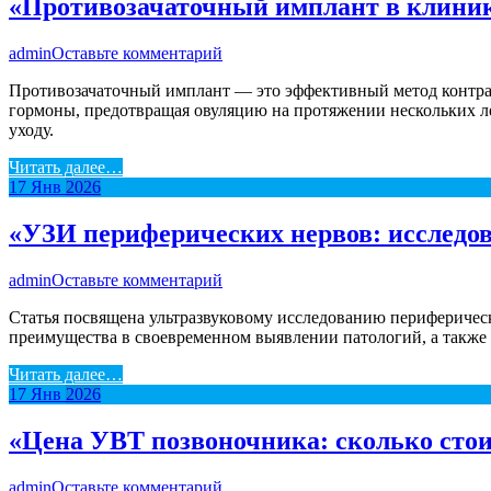
«Противозачаточный имплант в клиник
admin
Оставьте комментарий
Противозачаточный имплант — это эффективный метод контрац
гормоны, предотвращая овуляцию на протяжении нескольких ле
уходу.
Читать далее…
17
Янв
2026
«УЗИ периферических нервов: исследов
admin
Оставьте комментарий
Статья посвящена ультразвуковому исследованию периферичес
преимущества в своевременном выявлении патологий, а также
Читать далее…
17
Янв
2026
«Цена УВТ позвоночника: сколько стои
admin
Оставьте комментарий