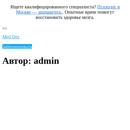
Ищете квалифицированного специалиста?
Психолог в
Москве — запишитесь
. Опытные врачи помогут
восстановить здоровье мозга.
Перейти
к
Med Dez
содержимому
Забронировать
Автор:
admin