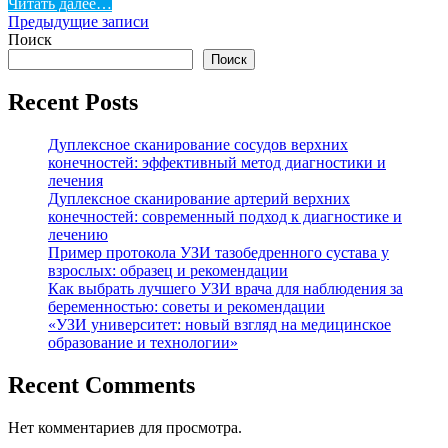
Читать далее…
Навигация
Предыдущие записи
Поиск
по
Поиск
записям
Recent Posts
Дуплексное сканирование сосудов верхних
конечностей: эффективный метод диагностики и
лечения
Дуплексное сканирование артерий верхних
конечностей: современный подход к диагностике и
лечению
Пример протокола УЗИ тазобедренного сустава у
взрослых: образец и рекомендации
Как выбрать лучшего УЗИ врача для наблюдения за
беременностью: советы и рекомендации
«УЗИ университет: новый взгляд на медицинское
образование и технологии»
Recent Comments
Нет комментариев для просмотра.