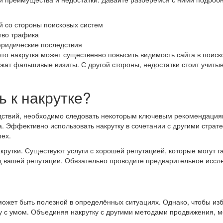
й со стороны поисковых систем
тво трафика
ридические последствия
что накрутка может существенно повысить видимость сайта в поис
жат фальшивые визиты. С другой стороны, недостатки стоит учитыв
ь к накрутке?
дствий, необходимо следовать некоторым ключевым рекомендациям
а. Эффективно использовать накрутку в сочетании с другими страте
пех.
крутки. Существуют услуги с хорошей репутацией, которые могут г
д вашей репутации. Обязательно проводите предварительное иссле
может быть полезной в определённых ситуациях. Однако, чтобы из
у с умом. Объединяя накрутку с другими методами продвижения, м