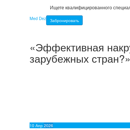
Ищете квалифицированного специа
Перейти
Med Dez
Забронировать
к
содержимому
«Эффективная накру
зарубежных стран?
10
Апр
2026