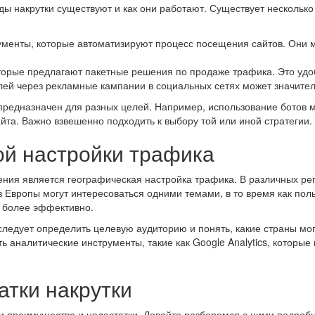
ы накрутки существуют и как они работают. Существует несколько
енты, которые автоматизируют процесс посещения сайтов. Они м
орые предлагают пакетные решения по продаже трафика. Это удоб
ей через рекламные кампании в социальных сетях может значител
 предназначен для разных целей. Например, использование ботов 
йта. Важно взвешенно подходить к выбору той или иной стратегии.
ой настройки трафика
ния является географическая настройка трафика. В различных ре
 Европы могут интересоваться одними темами, в то время как пол
у более эффективно.
 следует определить целевую аудиторию и понять, какие страны м
 аналитические инструменты, такие как Google Analytics, которые 
тки накрутки
ои преимущества и недостатки. Давайте разберемся с ними подроб