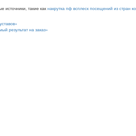
е источники, такие как
накрутка пф всплеск посещений из стран к
уставов»
ый результат на заказ»