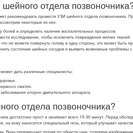
 шейного отдела позвоночника
жет рекомендовать провести УЗИ шейного отдела позвоночника. Пр
ассмотрим некоторые из них:
у болей и определить наличие воспалительных процессов.
сти исследование, чтобы исключить повреждения мягких тканей.
 что не можете повернуть голову в одну сторону, это может быть 
нить состояние шейных сосудов и выявить возможные проблемы с
 может дать различные специалисты:
доровье.
нервного сжатия.
 заболевания опорно-двигательного аппарата.
ного отдела позвоночника?
ика достаточно прост и занимает всего 15-30 минут. Перед обсле
ее, на кожу наносится специальный гель, который улучшает качест
и. Врач перемещает датчик по области шеи, создавая изображения