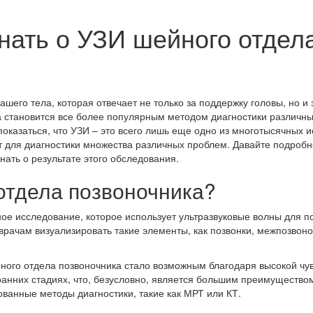
знать о УЗИ шейного отдел
шего тела, которая отвечает не только за поддержку головы, но и з
а становится все более популярным методом диагностики различны
 показаться, что УЗИ – это всего лишь еще одно из многотысячных 
для диагностики множества различных проблем. Давайте подробн
нать о результате этого обследования.
отдела позвоночника?
ое исследование, которое использует ультразвуковые волны для по
врачам визуализировать такие элементы, как позвонки, межпозвоно
ного отдела позвоночника стало возможным благодаря высокой чув
ранних стадиях, что, безусловно, является большим преимуществом
ванные методы диагностики, такие как МРТ или КТ.