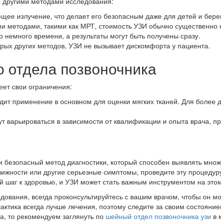
 другими методами исследования:
щее излучение, что делает его безопасным даже для детей и бер
ми методами, такими как МРТ, стоимость УЗИ обычно существенно 
 немного времени, а результаты могут быть получены сразу.
орых других методов, УЗИ не вызывает дискомфорта у пациента.
о отдела позвоночника
еет свои ограничения:
ит применение в основном для оценки мягких тканей. Для более де
ут варьироваться в зависимости от квалификации и опыта врача, 
и безопасный метод диагностики, который способен выявлять множе
вижности или другие серьезные симптомы, проведите эту процедур
ый шаг к здоровью, и УЗИ может стать важным инструментом на этом
едования, всегда проконсультируйтесь с вашим врачом, чтобы он м
лактика всегда лучше лечения, поэтому следите за своим состояни
а, то рекомендуем заглянуть по
шейный отдел позвоночника узи
в 