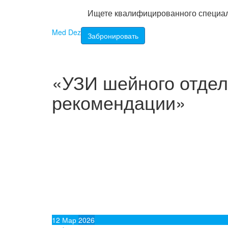
Ищете квалифицированного специа
Перейти
Med Dez
Забронировать
к
содержимому
«УЗИ шейного отдел
рекомендации»
12
Мар
2026