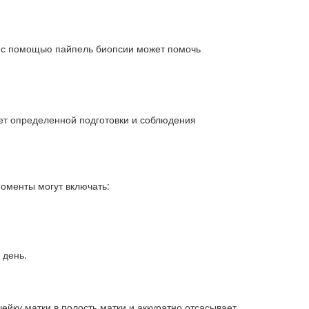
чин с помощью пайпель биопсии может помочь
ует определенной подготовки и соблюдения
оменты могут включать:
 день.
ейку матки в полость матки и аккуратно отсасывает