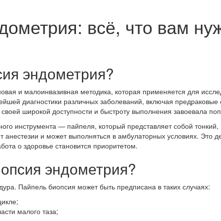
ометрия: всё, что вам нуж
сия эндометрия?
овая и малоинвазивная методика, которая применяется для исслед
ейшей диагностики различных заболеваний, включая предраковые 
 своей широкой доступности и быстроту выполнения завоевала поп
ого инструмента — пайпеля, который представляет собой тонкий, 
ует анестезии и может выполняться в амбулаторных условиях. Это 
абота о здоровье становится приоритетом.
иопсия эндометрия?
едура. Пайпель биопсия может быть предписана в таких случаях:
цикле;
асти малого таза;