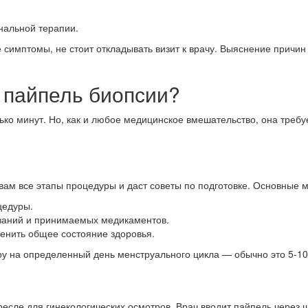
нальной терапии.
кие симптомы, не стоит откладывать визит к врачу. Выяснение при
 пайпель биопсии?
ько минут. Но, как и любое медицинское вмешательство, она треб
ам все этапы процедуры и даст советы по подготовке. Основные м
цедуры.
ваний и принимаемых медикаментов.
енить общее состояние здоровья.
у на определенный день менструального цикла — обычно это 5-10
есле для гинекологических осмотров. Врач вводит пайпель через ш