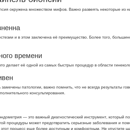
сия окружена множеством мифов. Важно развеять некоторые из них
зненна
естезии и в этом заключена её преимущество. Более того, больш
ного времени
что делает её одной из самых быстрых процедур в области гинекол
ивен
 замечены патологии, важно помнить, что не всегда результаты гов
ополнительного консультирования.
 эндометрия — это важный диагностический инструмент, который п
ой процедуры может предотвратить серьезные заболевания и помо
 этот процесс еще более доступным и комфортным. Не упустите ша