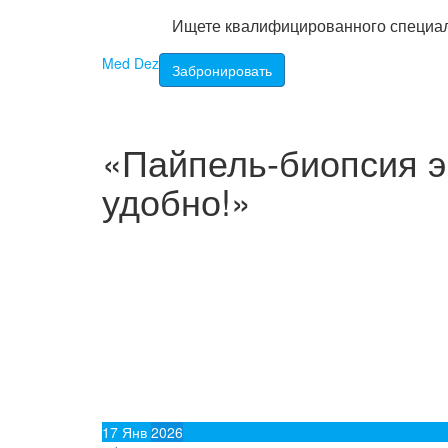
Ищете квалифицированного специа
Перейти
Med Dez
Забронировать
к
содержимому
«Пайпель-биопсия э
удобно!»
17
Янв
2026